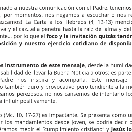
ionado a nuestra comunicación con el Padre, tenemos 
e, por momentos, nos negamos a escuchar o nos re
lezcamos! La Carta a los Hebreos (4, 12-13) menci
a y eficaz…ella penetra hasta la raíz del alma y del es
ante… por lo que el 
foco y la invitación quizás tend
sición y nuestro ejercicio cotidiano de disponibi
s instrumento de este mensaje
, desde la humilda
sabilidad de llevar la Buena Noticia a otros: es parte
Padre nos inspira y acompaña. Este mensaje 
o también duro y provocativo pero tendiente a la mej
eamos perezosos, no nos cansemos de intentarlo los 
 influir positivamente.
co (Mc. 10, 17-27) es impactante. Se presenta como u
ir los mandamientos desde joven, se podría decir 
iéramos medir el “cumplimiento cristiano” y
 Jesús lo