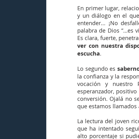
En primer lugar, relac
y un diálogo en el qu
entender... ¡No desfal
palabra de Dios “…es viv
Es clara, fuerte, penetr
ver con nuestra dispo
escucha
. 
Lo segundo es 
saberno
la confianza y la respon
vocación y nuestro 
esperanzador, positivo 
conversión. Ojalá no s
que estamos llamados a
La lectura del joven ri
que ha intentado segu
alto porcentaje si pud