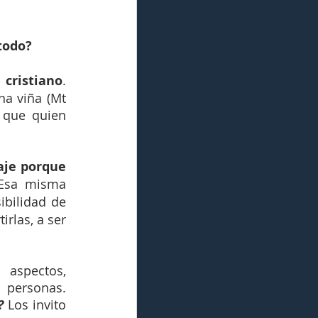
todo? 
cristiano
. 
a viña (Mt 
 que quien 
je porque 
 Esa misma 
ibilidad de 
rlas, a ser 
aspectos, 
dimensiones, cosas o situaciones que nos entreveran y nos hace peores personas. 
? 
Los invito 