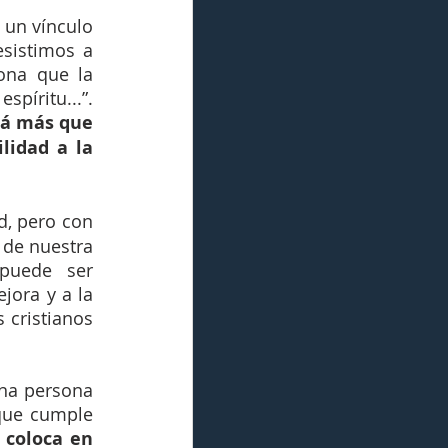
un vínculo 
sistimos a 
ona que la 
píritu...”. 
rá más que 
lidad a la 
d, pero con 
 de nuestra 
puede ser 
ora y a la 
cristianos 
na persona 
que cumple 
 coloca en 