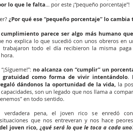
r lo que le falta
… por este ¡“pequeño porcentaje”!
er? 
¿Por qué ese “pequeño porcentaje” lo cambia 
 cumplimiento parece ser algo más humano que 
 no explica lo que sucedió con unos obreros en un
s trabajaron todo el día recibieron la misma paga
 hora.
 “¡Sígueme!”: 
no alcanza con “cumplir” un porcenta
a gratuidad como forma de vivir intentándolo
.
regaló dándonos la oportunidad de la vida,
 la pos
, capacidades, son un legado que nos llama a comparti
tenemos” en todo sentido.
verdadera pena, el joven rico se enredó con 
el joven rico, ¿
qué será lo que le toca a cada uno