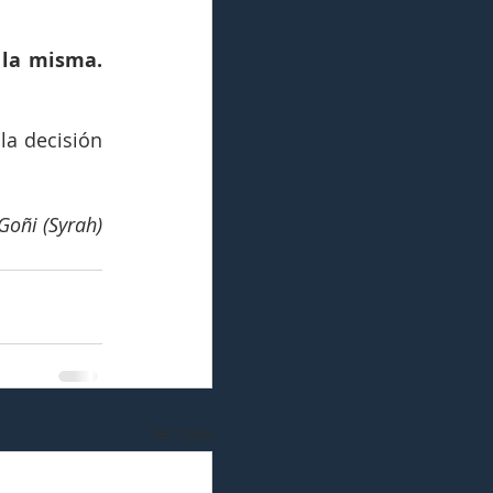
 la misma.
a decisión 
Goñi (Syrah)
Ver todo