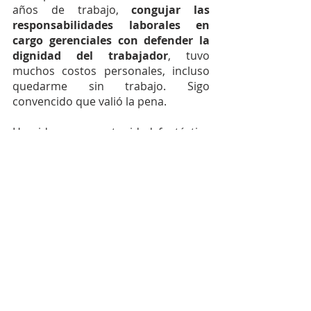
años de trabajo, 
congujar las 
responsabilidades laborales en 
cargo gerenciales con defender la 
dignidad del trabajador
, tuvo 
muchos costos personales, incluso 
quedarme sin trabajo. Sigo 
convencido que valió la pena.
Ha sido una oportunidad fantástica 
(al decir de mi querida Susana 
Arregui) para caer en la cuenta lo que 
me ha tocado vivir, 
haber transitado 
por diferentes espiritualidades que 
se complementan y así ir 
conociendo un poco más a Dios
, 
pasar por el corazón los momentos 
más significativos, volver a reír con 
las grandes alegrías, o llorar por 
algunas tristezas, por las pérdidas de 
los seres queridos, pero siempre 